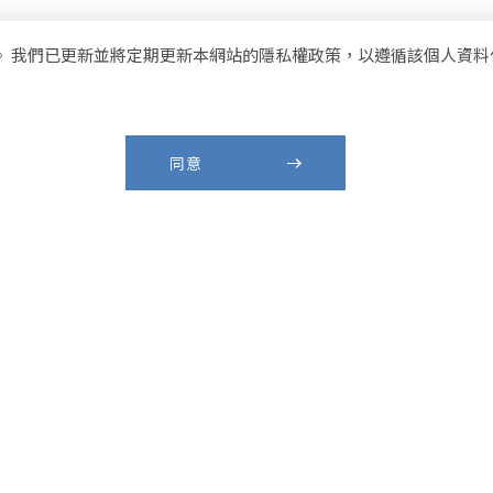
 我們已更新並將定期更新本網站的隱私權政策，以遵循該個人資料保護
中文
EN
同意
關於訊想
最新消
牌
疫消毒殺菌機專家